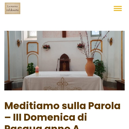
Skip
to
TOGG
NAVIG
content
Meditiamo sulla Parola
– III Domenica di
Pasqua anno A