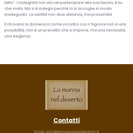
tetto”. L’indegnità non sta nel partecipare alla sua tavola, è lui
che invita. Ma si è indegni perché lo si accoglie in modo
inadeguato. La santità non dice distanza, ma prossimità.
Il ritrovarsi la domenica come incontro con il Signore non è una
possibilità, non è un precetto che si impone, ma una necessità,
una esigenza.
Contatti
Email:
info@lamannaneldeserto.it