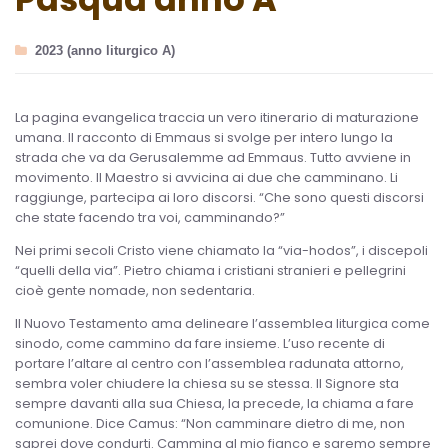
2023 (anno liturgico A)
La pagina evangelica traccia un vero itinerario di maturazione
umana. Il racconto di Emmaus si svolge per intero lungo la
strada che va da Gerusalemme ad Emmaus. Tutto avviene in
movimento. Il Maestro si avvicina ai due che camminano. Li
raggiunge, partecipa ai loro discorsi. “Che sono questi discorsi
che state facendo tra voi, camminando?”
Nei primi secoli Cristo viene chiamato la “via-hodos”, i discepoli
“quelli della via”. Pietro chiama i cristiani stranieri e pellegrini
cioè gente nomade, non sedentaria.
Il Nuovo Testamento ama delineare l’assemblea liturgica come
sinodo, come cammino da fare insieme. L’uso recente di
portare l’altare al centro con l’assemblea radunata attorno,
sembra voler chiudere la chiesa su se stessa. Il Signore sta
sempre davanti alla sua Chiesa, la precede, la chiama a fare
comunione. Dice Camus: “Non camminare dietro di me, non
saprei dove condurti. Cammina al mio fianco e saremo sempre