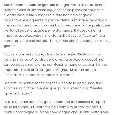
San Girolamo mette in guardia da ogni forma di verbalismo:
“
Sermo silens et silentium loquens
” ossia parola silenziosa e
silenzio eloquente. Un’opera d’arte non ha bisogno di
didascalie, è eloquente di per sé. Nella prima fase del viaggio
c’è una discussione, uno scambio di vedute e di interpretazione
dei fatti. Segue lo spazio per le domande. Il Maestro non si
impone, ascolta, entra nella storia di ciascuno. Ascolta fino a
sembrare uno che non sa: “Non sai ciò che è accaduto in questi
giorni?”
Tutto si apre: le scritture, gli occhi, la mente. “Resta con noi
perché si fa sera”. Lo straniero diventa ospite. I discepoli, nel
tempo trascorso insieme con Gesù, almeno una cosa l’hanno
imparata: l’ospitalità. Gregorio Magno: “Miei cari amate
l’ospitalità e le opere ispirate dall’amore”.
Le Scritture hanno senso perché il Risorto le apre; Luca, fine
scrittore, non dice: “Mentre spiega la Scrittura”, ma: “Mentre
apre la Scrittura”.
La frazione del pane è il gesto massimo dell’ospitalità. “Sparì
dalla loro vista”. L’Eucarestia ha il compito di creare spazi. Il
centurione: “Signore io non sono degno che Tu entri sotto il mio