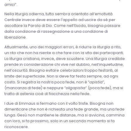
amici”.
Nella liturgia odierna, tutto sembra orientato all’emotività.
Centrale invece deve essere l’appello ad uscire da sé per
ascoltare la Parola di Dio. Come nell’Esodo, bisogna passare
dalla condizione di rassegnazione a una condizione di
liberazione.
Attualmente, uno dei maggiori errori, è ridurre la liturgia a rito,
un rito che non ha niente a che fare con la vita dei partecipanti.
La liturgia cristiana, invece, deve scuotere. Una liturgia credibile
prende in considerazione chi vive nel dubbio, nell’inquietudine,
nell’oscurità. Bisogna evitare celebrazioni troppo festanti, al
limite del superficiale. Non si deve far festa sempre, ad ogni
costo. Si registra la nostra poca fede, non è “
apistia
”,
(mancanza di fede) e neppure “
oligopistia
” (poca fede), ma si
tratta di astenia cioè di fiacchezza nella fede.
I due di Emmaus si fermano con il volto triste. Bisogna non
dimenticare che non è richiesta una fede grande, ma una fede
lunga. Gesù non mantiene le distanze, ma si avvicina, cammina
con loro, si fa prossimo, solo in un secondo momento si fa
riconoscere.