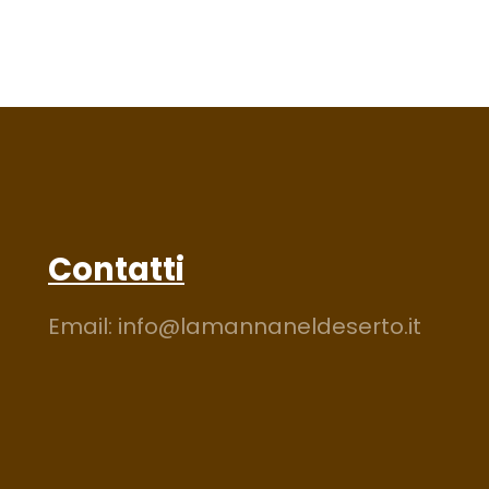
Contatti
Email:
info@lamannaneldeserto.it