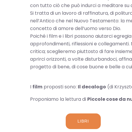
con tutto ciò che può indurci a meditare su di L
Si tratta di un lavoro di raffinatura, di pol
nell’Antico che nel Nuovo Testamento: la men
concetto di amore dell’uomo verso Dio.
Poiché i film e i libri possono aiutarci egre
approfondimenti, riflessioni e collegamenti
critica; sceglieremo piuttosto di fare insiem
aprirci orizzonti, a volte disturbandoci, affi
progetto di bene, di cose buone e belle a cu
I
film
proposti sono:
Il decalogo
(di Krzyszt
Proponiamo la lettura di
Piccole cose da n
LIBRI