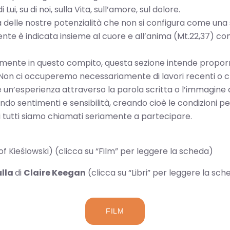
ui, su di noi, sulla Vita, sull’amore, sul dolore.
itura delle nostre potenzialità che non si configura come 
te è indicata insieme al cuore e all’anima (Mt.22,37) com
giamente in questo compito, questa sezione intende proporr
. Non ci occuperemo necessariamente di lavori recenti o 
e un’esperienza attraverso la parola scritta o l’immagine 
nando sentimenti e sensibilità, creando cioè le condizioni 
i tutti siamo chiamati seriamente a partecipare.
of Kieślowski) (clicca su “Film” per leggere la scheda)
ulla
di
Claire Keegan
(clicca su “Libri” per leggere la sch
FILM