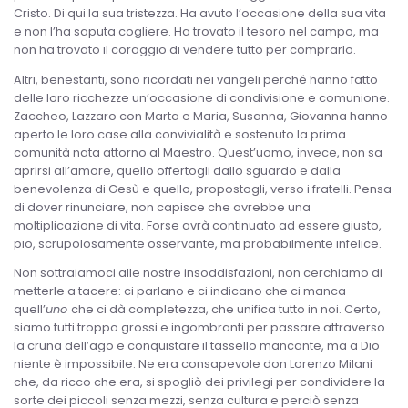
Cristo. Di qui la sua tristezza. Ha avuto l’occasione della sua vita
e non l’ha saputa cogliere. Ha trovato il tesoro nel campo, ma
non ha trovato il coraggio di vendere tutto per comprarlo.
Altri, benestanti, sono ricordati nei vangeli perché hanno fatto
delle loro ricchezze un’occasione di condivisione e comunione.
Zaccheo, Lazzaro con Marta e Maria, Susanna, Giovanna hanno
aperto le loro case alla convivialità e sostenuto la prima
comunità nata attorno al Maestro. Quest’uomo, invece, non sa
aprirsi all’amore, quello offertogli dallo sguardo e dalla
benevolenza di Gesù e quello, propostogli, verso i fratelli. Pensa
di dover rinunciare, non capisce che avrebbe una
moltiplicazione di vita. Forse avrà continuato ad essere giusto,
pio, scrupolosamente osservante, ma probabilmente infelice.
Non sottraiamoci alle nostre insoddisfazioni, non cerchiamo di
metterle a tacere: ci parlano e ci indicano che ci manca
quell’
uno
che ci dà completezza, che unifica tutto in noi. Certo,
siamo tutti troppo grossi e ingombranti per passare attraverso
la cruna dell’ago e conquistare il tassello mancante, ma a Dio
niente è impossibile. Ne era consapevole don Lorenzo Milani
che, da ricco che era, si spogliò dei privilegi per condividere la
sorte dei piccoli senza mezzi, senza cultura e perciò senza