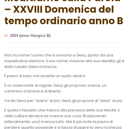
– XXVIII Domenica del
tempo ordinario anno B
2024 (anno liturgico B)
Non ha nome l’uomo che si avvicina a Gesù, spinto da una
inquietudine interiore. Il suo nome, insieme alla sua identità, gli è
stato rubato dalla ricchezza.
È pieno di beni, ma avverte un vuoto dentro.
È un osservante di regole; Gesù gli propone, invece, un
cammino d’amore e di libertà.
Va da Gesù per “avere” di più; Gesù gli propone di “dare” di più.
È quello il tassello che manca alla pienezza della sua felicità. E
nella cultura ebraica se manca
una cosa
(traducendo
letteralmente:
uno
) manca
tutto.
Ma è più forte la paura di
perdere quanto possiede e si lascia sfuggire la vera ricchezza: